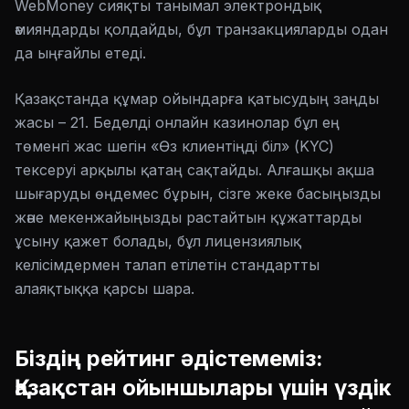
WebMoney сияқты танымал электрондық
әмияндарды қолдайды, бұл транзакцияларды одан
да ыңғайлы етеді.
Қазақстанда құмар ойындарға қатысудың заңды
жасы – 21. Беделді онлайн казинолар бұл ең
төменгі жас шегін «Өз клиентіңді біл» (KYC)
тексеруі арқылы қатаң сақтайды. Алғашқы ақша
шығаруды өңдемес бұрын, сізге жеке басыңызды
және мекенжайыңызды растайтын құжаттарды
ұсыну қажет болады, бұл лицензиялық
келісімдермен талап етілетін стандартты
алаяқтыққа қарсы шара.
Біздің рейтинг әдістемеміз:
Қазақстан ойыншылары үшін үздік