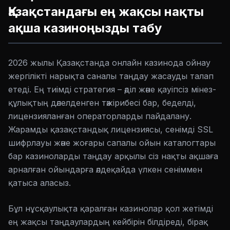
Қазақстандағы ең жақсы нақты
ақша казиноңызды табу
2026 жылы Қазақстанда онлайн казинода ойнау
жергілікті нарықта саналы таңдау жасауды талап
етеді. Ең тиімді стратегия – әділ және қауіпсіз мінез-
құлықтың дәлелденген тәжірибесі бар, беделді,
лицензияланған операторларды пайдалану.
Жарамды қазақстандық лицензиясы, сенімді SSL
шифрлауы және жоғары сапалы ойын каталогтары
бар казиноларды таңдау арқылы сіз нақты ақшаға
арналған ойындарға әлдеқайда үлкен сеніммен
қатыса аласыз.
Бұл нұсқаулықта қаралған казинолар қол жетімді
ең жақсы таңдаулардың кейбірін білдіреді, бірақ