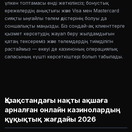
үлкен топтамасы енді жеткіліксіз; бонустық
ережелердің анықтығы және Visa мен Mastercard
сияқты ыңғайлы төлем әдістерінің болуы да
соншалықты маңызды. Біз сондай-ақ клиенттерге
қызмет көрсетудің жауап беру жылдамдығын
қатаң тексереміз және төлемдердің тиімділігін
растаймыз — екеуі де казиноның операциялық
сапасының күшті көрсеткіштері болып табылады.
Қазақстандағы нақты ақшаға
арналған онлайн казинолардың
құқықтық жағдайы 2026