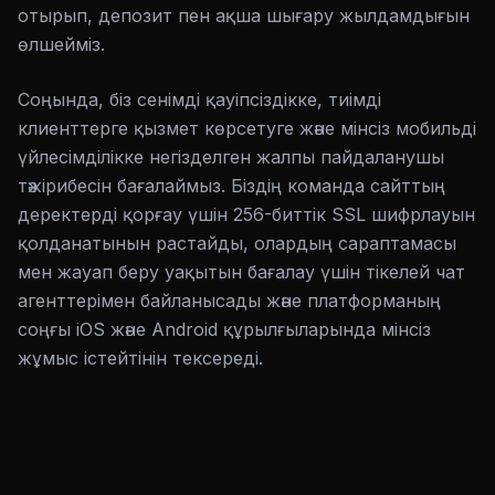
отырып, депозит пен ақша шығару жылдамдығын
өлшейміз.
Соңында, біз сенімді қауіпсіздікке, тиімді
клиенттерге қызмет көрсетуге және мінсіз мобильді
үйлесімділікке негізделген жалпы пайдаланушы
тәжірибесін бағалаймыз. Біздің команда сайттың
деректерді қорғау үшін 256-биттік SSL шифрлауын
қолданатынын растайды, олардың сараптамасы
мен жауап беру уақытын бағалау үшін тікелей чат
агенттерімен байланысады және платформаның
соңғы iOS және Android құрылғыларында мінсіз
жұмыс істейтінін тексереді.