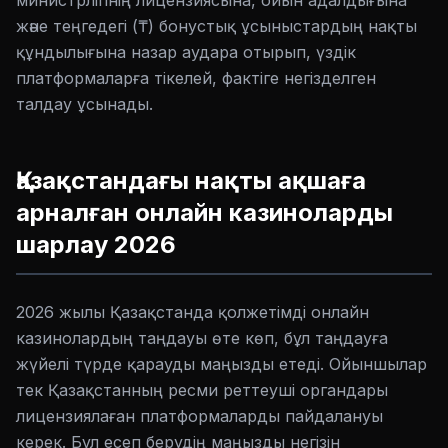
министрлігінің лицензиясына, ойын адалдығына
және теңгедегі (₸) бонустық ұсыныстардың нақты
құндылығына назар аудара отырып, үздік
платформаларға тікелей, фактіге негізделген
талдау ұсынады.
Қазақстандағы нақты ақшаға
арналған онлайн казиноларды
шарлау 2026
2026 жылы Қазақстанда қолжетімді онлайн
казинолардың таңдауы өте көп, бұл таңдауға
жүйелі түрде қарауды маңызды етеді. Ойыншылар
тек Қазақстанның ресми реттеуші органдары
лицензиялаған платформаларды пайдалануы
керек. Бұл есеп берудің маңызды негізін