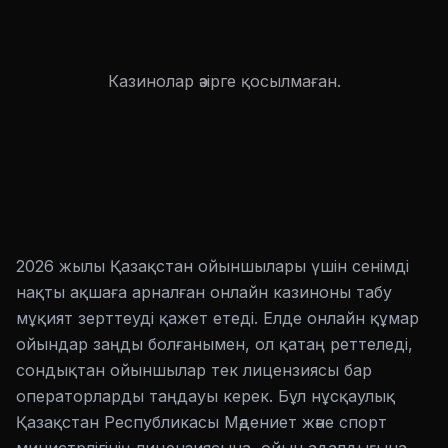
Казинолар әзірге қосылмаған.
2026 жылы Қазақстан ойыншылары үшін сенімді
нақты ақшаға арналған онлайн казиноны табу
мұқият зерттеуді қажет етеді. Елде онлайн құмар
ойындар заңды болғанымен, ол қатаң реттеледі,
сондықтан ойыншылар тек лицензиясы бар
операторларды таңдауы керек. Бұл нұсқаулық
Қазақстан Республикасы Мәдениет және спорт