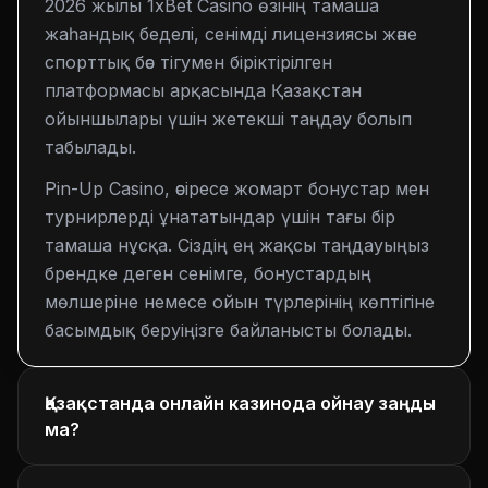
2026 жылы 1xBet Casino өзінің тамаша
жаһандық беделі, сенімді лицензиясы және
спорттық бәс тігумен біріктірілген
платформасы арқасында Қазақстан
ойыншылары үшін жетекші таңдау болып
табылады.
Pin-Up Casino, әсіресе жомарт бонустар мен
турнирлерді ұнататындар үшін тағы бір
тамаша нұсқа. Сіздің ең жақсы таңдауыңыз
брендке деген сенімге, бонустардың
мөлшеріне немесе ойын түрлерінің көптігіне
басымдық беруіңізге байланысты болады.
Қазақстанда онлайн казинода ойнау заңды
ма?