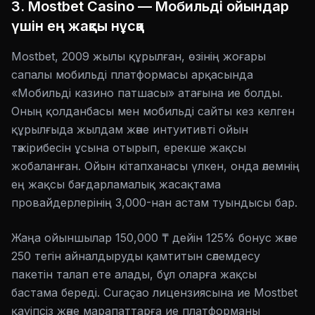
3. Mostbet Casino — Мобильді ойындар
үшін ең жақсы нұсқа
Mostbet, 2009 жылы құрылған, өзінің жоғары
сапалы мобильді платформасы арқасында
«Мобильді казино патшасы» атағына ие болды.
Оның қолданбасы мен мобильді сайты кез келген
құрылғыда жылдам және интуитивті ойын
тәжірибесін ұсына отырып, ерекше жақсы
жобаланған. Ойын кітапханасы үлкен, онда әлемнің
ең жақсы бағдарламалық жасақтама
провайдерлерінің 3,000-нан астам туындысы бар.
Жаңа ойыншылар 150,000 ₸ дейін 125% бонус және
250 тегін айналдыруды қамтитын сәлемдесу
пакетін талап ете алады, бұл оларға жақсы
бастама береді. Curaçao лицензиясына ие Mostbet
қауіпсіз және марапаттарға ие платформаны